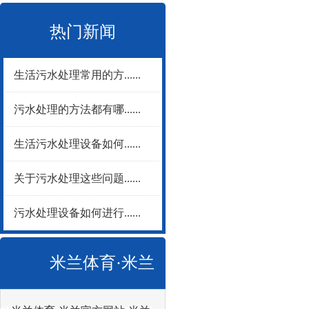
热门新闻
生活污水处理常用的方......
污水处理的方法都有哪......
生活污水处理设备如何......
关于污水处理这些问题......
污水处理设备如何进行......
米兰体育·米兰