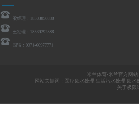
梁经理：18503850880
王经理：18539292888
固话：0371-60977771
米兰体育·米兰官方网站-
网站关键词：医疗废水处理,生活污水处理,废水
关于极限