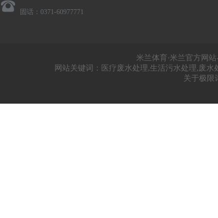
固话：0371-60977771
米兰体育·米兰官方网站-
网站关键词：医疗废水处理,生活污水处理,废水
关于极限