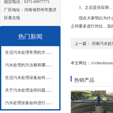
固定电话：0371-60977771
3、之后是供应商，知
厂区地址：河南省郑州市惠济
区黄古线
现在大家明白为什么新
之间要多进行对比，选
热门新闻
上一篇：
河南污水处
生活污水处理常用的方......
本文网址：
//cvtheobrom
污水处理的方法都有哪......
生活污水处理设备如何......
热销产品
关于污水处理这些问题......
污水处理设备如何进行......