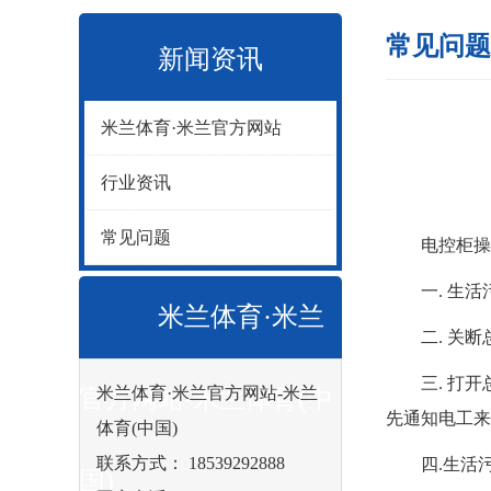
常见问题
新闻资讯
米兰体育·米兰官方网站
行业资讯
常见问题
电控柜操作
一. 生活
米兰体育·米兰
二. 关断
三. 打开总
米兰体育·米兰官方网站-米兰
官方网站-米兰体育(中
先通知电工来
体育(中国)
联系方式： 18539292888
四.生活污
国)