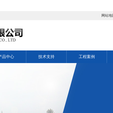
网站地
产品中心
技术支持
工程案例