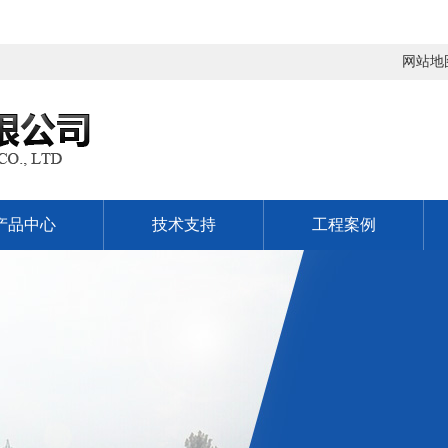
网站地
产品中心
技术支持
工程案例