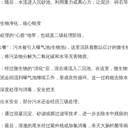
随后，水流进入沉砂池。利用重力或离心力，让泥沙、碎石等比
物净化，核心蜕变
理的“心脏”地带，也就是二级处理阶段。
”：污水被引入曝气池(生物池)，这里活跃着数以亿计的微生物
，将污染物分解为二氧化碳和水等无害物质。
经过微生物的“消化”后，混合液流入二沉池。在这里，微生物
泥会回流到曝气池继续工作，形成良性循环。这一过程能去除水中
度处理与消毒，安全把关
水安全，部分污水还会经历三级处理。
通过混凝沉淀、砂滤或膜过滤等技术，进一步去除水中残留的
最后，清澈的尾水经过紫外线或加氯消毒，杀灭大肠杆菌等病原