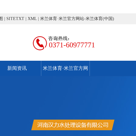
图
|
SITETXT
|
XML
|
米兰体育·米兰官方网站-米兰体育(中国)
0371-60977771
新闻资讯
米兰体育·米兰官方网
站-米兰体育(中国)