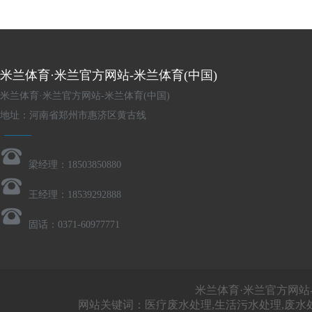
米兰体育·米兰官方网站-米兰体育(中国)
米兰体育·米兰官方网站-米兰体育(中国)
地址：河南省郑州市惠济区黄古线
梁经理：18503850880
王经理：18539292888
固话：0371-60977771
米兰体育·米兰官方网站-
网站关键词：医疗废水处理,生活污水处理,废水