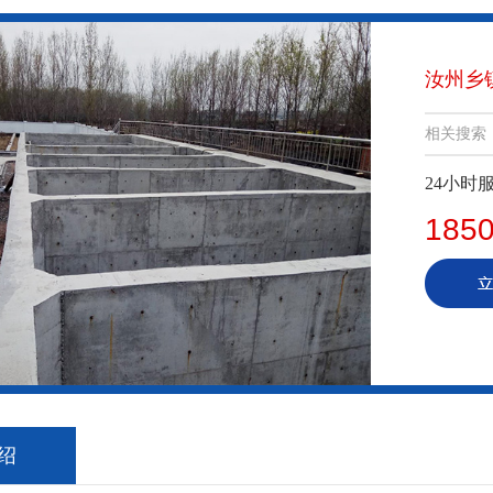
汝州乡
相关搜索
24小时
185
绍