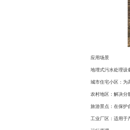
应用场景
地埋式污水处理设备
城市住宅小区：为高
农村地区：解决分散
旅游景点：在保护自
工业厂区：适用于产