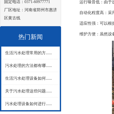
固定电话：0371-60977771
运行噪音低：由于设
厂区地址：河南省郑州市惠济
自动化程度高：采用
区黄古线
适应性强：可以根据
维护方便：虽然设备
热门新闻
生活污水处理常用的方......
污水处理的方法都有哪......
生活污水处理设备如何......
关于污水处理这些问题......
污水处理设备如何进行......