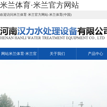
米兰体育·米兰官方网站
欢迎访问米兰体育·米兰官方网站-米兰体育(中国)
网站米兰体育·米兰官
关于我们
产品中心
方网站