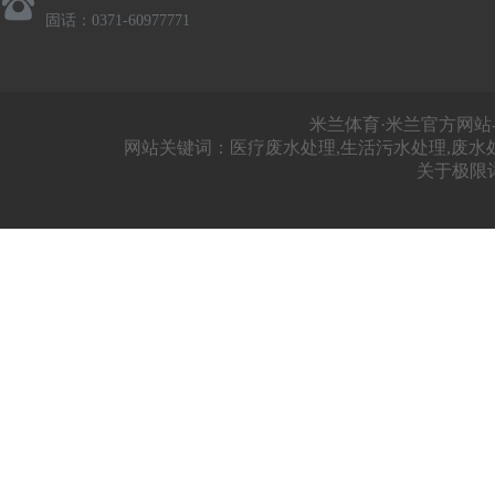
固话：0371-60977771
米兰体育·米兰官方网站-
网站关键词：医疗废水处理,生活污水处理,废水
关于极限