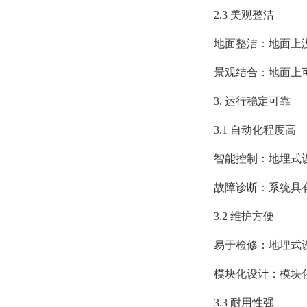
2.3 美观整洁
地面整洁：地面上没
景观结合：地面上可
3. 运行稳定可靠
3.1 自动化程度高
智能控制：地埋式设备
故障诊断：系统具有
3.2 维护方便
易于检修：地埋式设
模块化设计：模块化
3.3 耐用性强