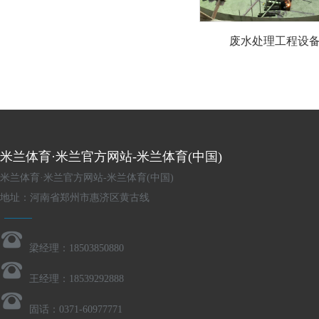
废水处理工程设
米兰体育·米兰官方网站-米兰体育(中国)
米兰体育·米兰官方网站-米兰体育(中国)
地址：河南省郑州市惠济区黄古线
梁经理：18503850880
王经理：18539292888
固话：0371-60977771