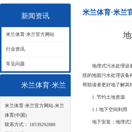
米兰体育·米兰
新闻资讯
地
米兰体育·米兰官方网站
行业资讯
常见问题
地埋式污水处理设备作
统的地面污水处理设备
米兰体育·米兰
帮助读者更好地了解其
1. 节约土地资源
米兰体育·米兰官方网站-米兰
官方网站-米兰体育(中
1.1 地下空间利用
体育(中国)
地下安装：地埋式污水
联系方式： 18539292888
国)