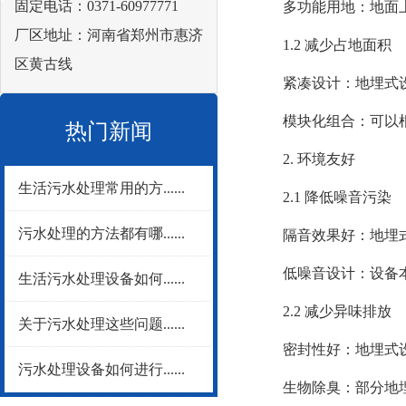
固定电话：0371-60977771
多功能用地：地面上
厂区地址：河南省郑州市惠济
1.2 减少占地面积
区黄古线
紧凑设计：地埋式设
模块化组合：可以根
热门新闻
2. 环境友好
生活污水处理常用的方......
2.1 降低噪音污染
污水处理的方法都有哪......
隔音效果好：地埋式设
低噪音设计：设备本
生活污水处理设备如何......
2.2 减少异味排放
关于污水处理这些问题......
密封性好：地埋式设
污水处理设备如何进行......
生物除臭：部分地埋