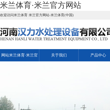
米兰体育·米兰官方网站
欢迎访问米兰体育·米兰官方网站-米兰体育(中国)
网站米兰体育·米兰官
关于我们
产品中心
方网站