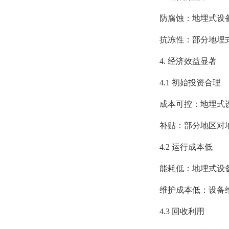
防腐蚀：地埋式设备
抗冻性：部分地埋式
4. 经济效益显著
4.1 初始投资合理
成本可控：地埋式设
补贴：部分地区对地
4.2 运行成本低
能耗低：地埋式设备
维护成本低：设备维
4.3 回收利用