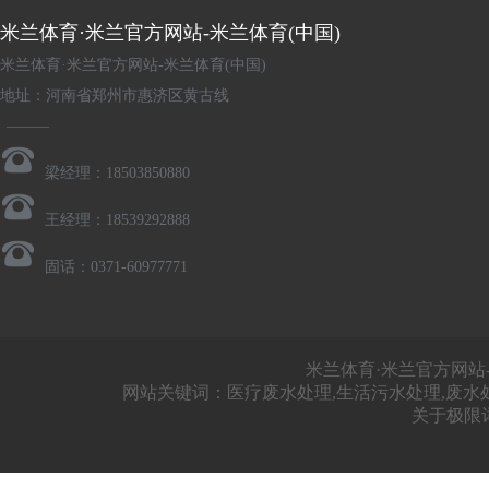
米兰体育·米兰官方网站-米兰体育(中国)
米兰体育·米兰官方网站-米兰体育(中国)
地址：河南省郑州市惠济区黄古线
梁经理：18503850880
王经理：18539292888
固话：0371-60977771
米兰体育·米兰官方网站-
网站关键词：医疗废水处理,生活污水处理,废水
关于极限