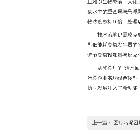
且难以生物降解，某化
废水中的重金属与悬浮颗
物浓度超标10倍，处理后
技术落地仍需攻克成本
型低能耗臭氧发生器的
调节臭氧投加量与反应
从印染厂的“清水回流
污染企业实现绿色转型
协同发展注入了新动能
上一篇：
医疗污泥困