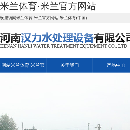
米兰体育·米兰官方网站
欢迎访问米兰体育·米兰官方网站-米兰体育(中国)
网站米兰体育·米兰官
关于我们
产品中心
方网站