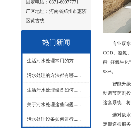
固定电话：0371-60977771
厂区地址：河南省郑州市惠济
区黄古线
热门新闻
专业废水处理
COD、氨氮
生活污水处理常用的方......
酵+好氧生化
98%。
污水处理的方法都有哪......
智能升级让
生活污水处理设备如何......
动调节药剂投
这套系统，将
关于污水处理这些问题......
选对废水处
污水处理设备如何进行......
定期巡检服务