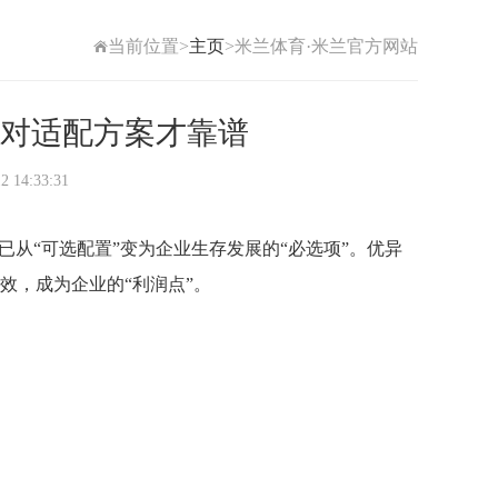
当前位置>
主页
>米兰体育·米兰官方网站
对适配方案才靠谱
4:33:31
从“可选配置”变为企业生存发展的“必选项”。优异
效，成为企业的“利润点”。