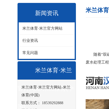
米兰体育
新闻资讯
米兰体育·米兰官方网站
行业资讯
常见问题
随着“双碳”
废水处理工程
米兰体育·米兰
米兰体育·米兰官方网站-米兰
官方网站-米兰体育(中
体育(中国)
联系方式： 18539292888
国)