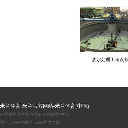
废水处理工程设
米兰体育·米兰官方网站-米兰体育(中国)
米兰体育·米兰官方网站-米兰体育(中国)
地址：河南省郑州市惠济区黄古线