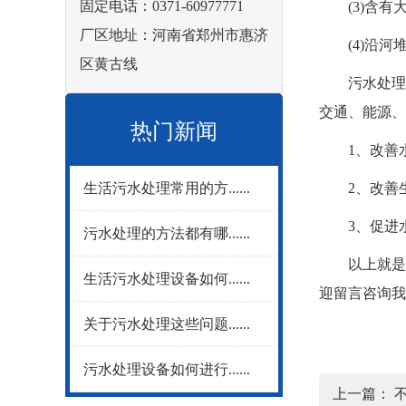
固定电话：0371-60977771
(3)含有大
厂区地址：河南省郑州市惠济
(4)沿河堆
区黄古线
污水处理是
交通、能源、
热门新闻
1、改善水
生活污水处理常用的方......
2、改善生
3、促进水
污水处理的方法都有哪......
以上就是生
生活污水处理设备如何......
迎留言咨询我
关于污水处理这些问题......
污水处理设备如何进行......
上一篇：