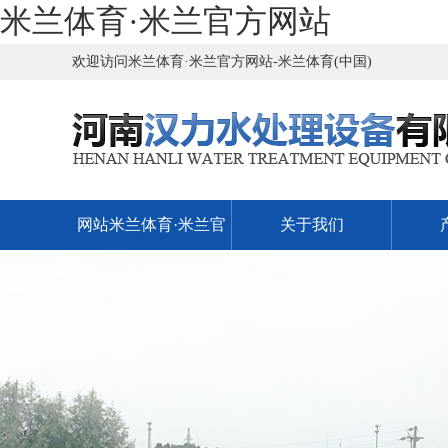
米兰体育·米兰官方网站
欢迎访问米兰体育·米兰官方网站-米兰体育(中国)
网站米兰体育·米兰官
关于我们
方网站