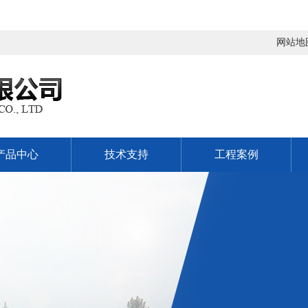
网站地
产品中心
技术支持
工程案例