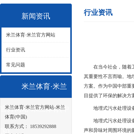
行业资讯
新闻资讯
米兰体育·米兰官方网站
行业资讯
常见问题
在当今社会，随着工业
其重要性不言而喻。地
米兰体育·米兰
方案。作为中国中部重
目提供了环保的解决方
米兰体育·米兰官方网站-米兰
官方网站-米兰体育(中
地埋式污水处理设备
体育(中国)
地埋式污水处理设备是
联系方式： 18539292888
国)
声和异味对周围环境的