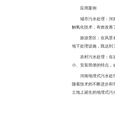
应用案例
城市污水处理：河南某
触氧化技术，有效改善
旅游景区：在风景名胜
地下处理设施，既达到
农村污水处理：在农村
小、安装简便的特点，
河南地埋式污水处理设
随着技术的不断进步和
土地上诞生的地埋式污