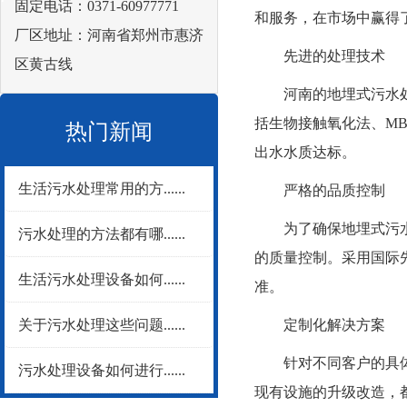
固定电话：0371-60977771
和服务，在市场中赢得
厂区地址：河南省郑州市惠济
先进的处理技术
区黄古线
河南的地埋式污水处理
括生物接触氧化法、M
热门新闻
出水水质达标。
生活污水处理常用的方......
严格的品质控制
为了确保地埋式污水处
污水处理的方法都有哪......
的质量控制。采用国际
生活污水处理设备如何......
准。
关于污水处理这些问题......
定制化解决方案
针对不同客户的具体需
污水处理设备如何进行......
现有设施的升级改造，