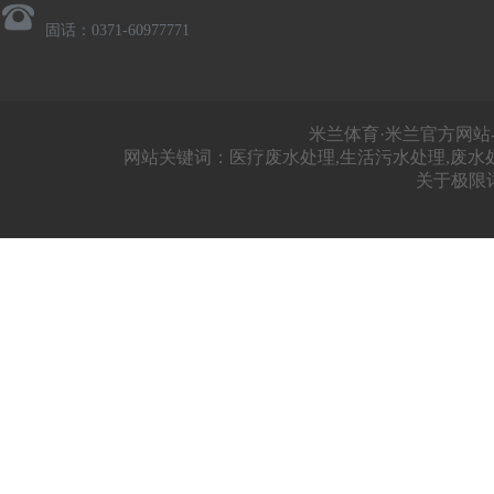
固话：0371-60977771
米兰体育·米兰官方网站-
网站关键词：医疗废水处理,生活污水处理,废水
关于极限