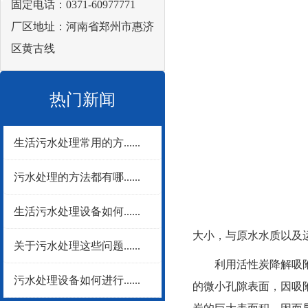
固定电话：0371-60977771
厂区地址：河南省郑州市惠济
区黄古线
热门新闻
生活污水处理常用的方......
污水处理的方法都有哪......
生活污水处理设备如何......
大小，与原水水质以及
关于污水处理这些问题......
利用活性炭降解吸附，
污水处理设备如何进行......
的微小孔隙表面，因吸