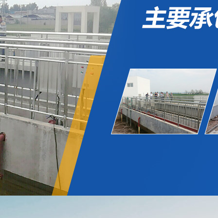
污水处理设备
机械格栅