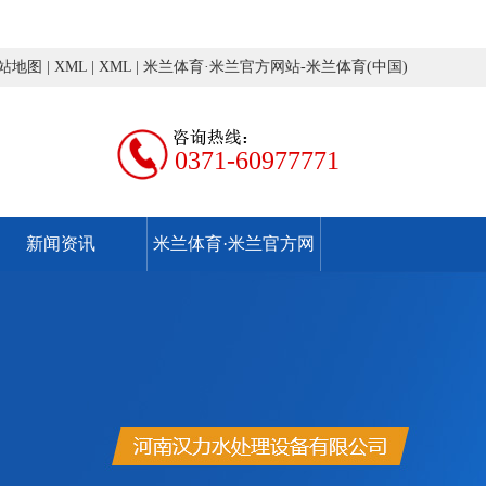
站地图
|
XML
|
XML
|
米兰体育·米兰官方网站-米兰体育(中国)
0371-60977771
新闻资讯
米兰体育·米兰官方网
兰体育·米兰官方网
站-米兰体育(中国)
站
行业资讯
常见问题