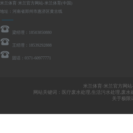
米兰体育·米兰官方网站-米兰体育(中国)
地址：河南省郑州市惠济区黄古线
梁经理：18503850880
王经理：18539292888
固话：0371-60977771
米兰体育·米兰官方网站-
网站关键词：医疗废水处理,生活污水处理,废水
关于极限