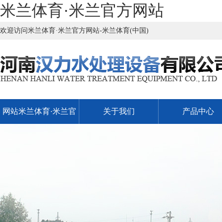
米兰体育·米兰官方网站
欢迎访问米兰体育·米兰官方网站-米兰体育(中国)
网站米兰体育·米兰官
关于我们
产品中心
方网站