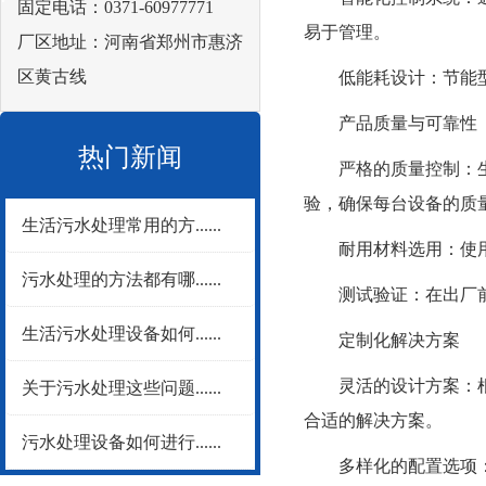
固定电话：0371-60977771
易于管理。
厂区地址：河南省郑州市惠济
区黄古线
低能耗设计：节能型电
产品质量与可靠性
热门新闻
严格的质量控制：生产
验，确保每台设备的质
生活污水处理常用的方......
耐用材料选用：使用耐
污水处理的方法都有哪......
测试验证：在出厂前进
生活污水处理设备如何......
定制化解决方案
灵活的设计方案：根据
关于污水处理这些问题......
合适的解决方案。
污水处理设备如何进行......
多样化的配置选项：包