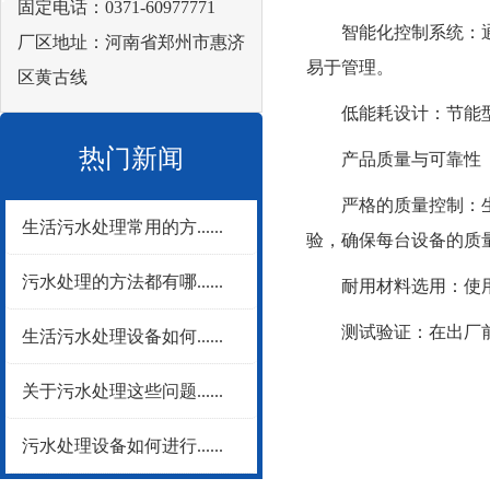
固定电话：0371-60977771
智能化控制系统：通过
厂区地址：河南省郑州市惠济
易于管理。
区黄古线
低能耗设计：节能型电
热门新闻
产品质量与可靠性
严格的质量控制：生产
生活污水处理常用的方......
验，确保每台设备的质
污水处理的方法都有哪......
耐用材料选用：使用耐
测试验证：在出厂前进
生活污水处理设备如何......
关于污水处理这些问题......
污水处理设备如何进行......