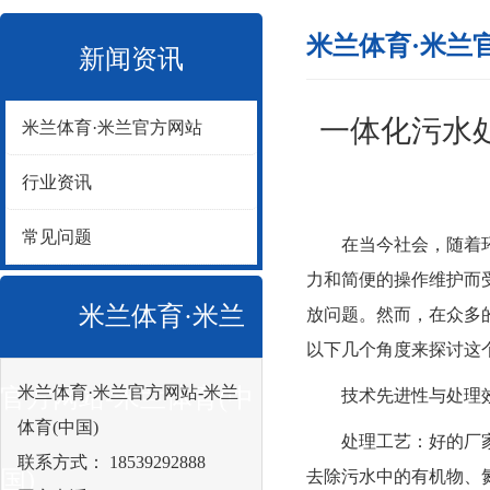
米兰体育·米兰
新闻资讯
一体化污水
米兰体育·米兰官方网站
行业资讯
常见问题
在当今社会，随着环
力和简便的操作维护而
米兰体育·米兰
放问题。然而，在众多
以下几个角度来探讨这
米兰体育·米兰官方网站-米兰
官方网站-米兰体育(中
技术先进性与处理
体育(中国)
处理工艺：好的厂家通
联系方式： 18539292888
国)
去除污水中的有机物、