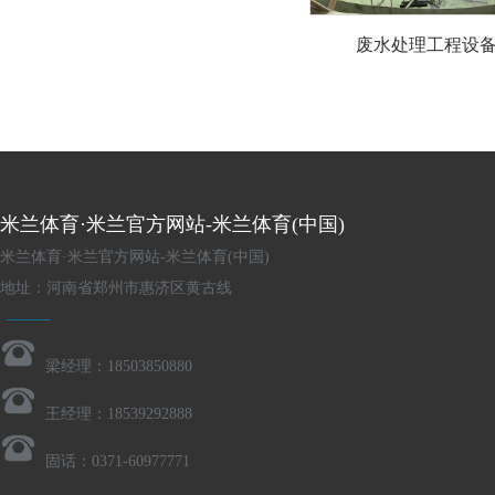
废水处理工程设
米兰体育·米兰官方网站-米兰体育(中国)
米兰体育·米兰官方网站-米兰体育(中国)
地址：河南省郑州市惠济区黄古线
梁经理：18503850880
王经理：18539292888
固话：0371-60977771