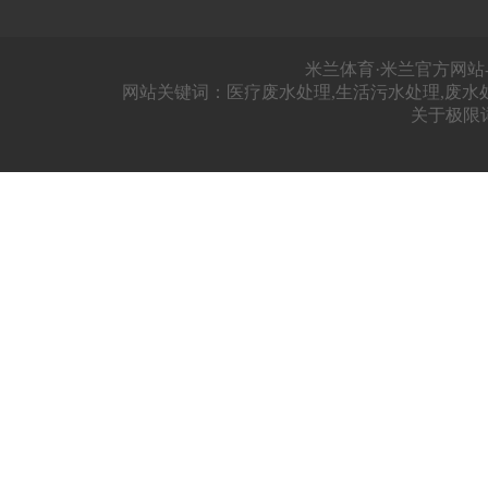
米兰体育·米兰官方网站-
网站关键词：医疗废水处理,生活污水处理,废水
关于极限