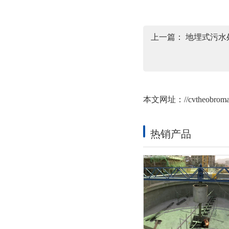
上一篇：
地埋式污水
本文网址：
//cvtheobrom
热销产品