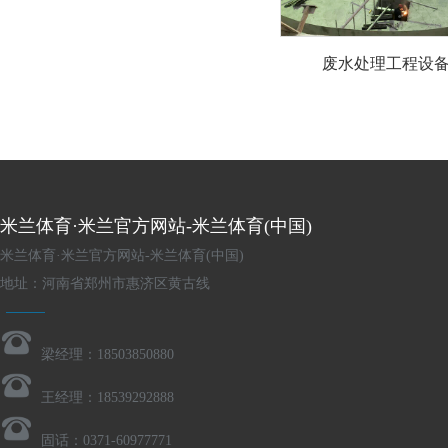
废水处理工程设
米兰体育·米兰官方网站-米兰体育(中国)
米兰体育·米兰官方网站-米兰体育(中国)
地址：河南省郑州市惠济区黄古线
梁经理：18503850880
王经理：18539292888
固话：0371-60977771