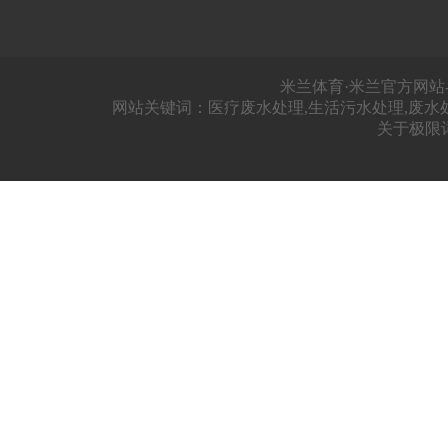
米兰体育·米兰官方网站-
网站关键词：医疗废水处理,生活污水处理,废水
关于极限