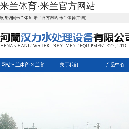
米兰体育·米兰官方网站
欢迎访问米兰体育·米兰官方网站-米兰体育(中国)
网站米兰体育·米兰官
关于我们
产品中心
方网站