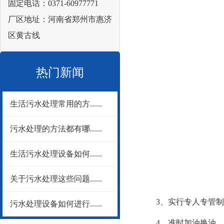
固定电话：0371-60977771
厂区地址：河南省郑州市惠济
区黄古线
热门新闻
生活污水处理常用的方......
污水处理的方法都有哪......
生活污水处理设备如何......
关于污水处理这些问题......
3、实行专人专管制度
污水处理设备如何进行......
4、准时加油换油，油