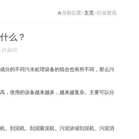
当前位置>
主页
>行业资讯
什么？
7:22:57
成分的不同污水处理设备的组合也有所不同，那么污
高，使用的设备越来越多，越来越复杂。主要可以分
机、刮泥机、刮泥吸泥机、污泥浓缩刮泥机、污泥消