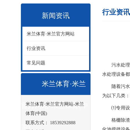
行业资讯
新闻资讯
米兰体育·米兰官方网站
行业资讯
常见问题
污水处理设
水处理设备都
米兰体育·米兰
随着污水处
为以下几类：
米兰体育·米兰官方网站-米兰
官方网站-米兰体育(中
⑴专用设
体育(中国)
格栅除渣机
联系方式： 18539292888
国)
化池搅拌设备