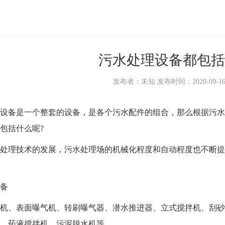
污水处理设备都包括
发布者：未知 发布时间：2020-09-16 1
备是一个整套的设备，是各个污水配件的组合，那么根据污水
包括什么呢?
理技术的发展，污水处理场的机械化程度和自动程度也不断提
备
、表面曝气机、转刷曝气器、潜水推进器、立式搅拌机、刮砂
、药液搅拌机、污泥脱水机等。