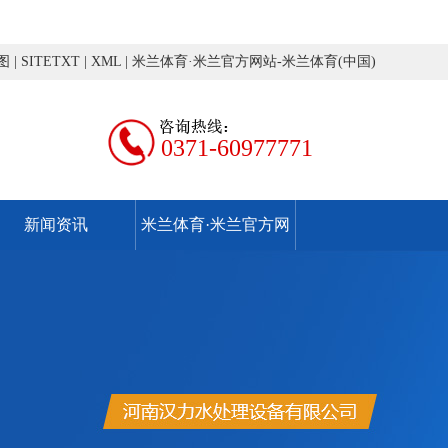
图
|
SITETXT
|
XML
|
米兰体育·米兰官方网站-米兰体育(中国)
0371-60977771
新闻资讯
米兰体育·米兰官方网
站-米兰体育(中国)