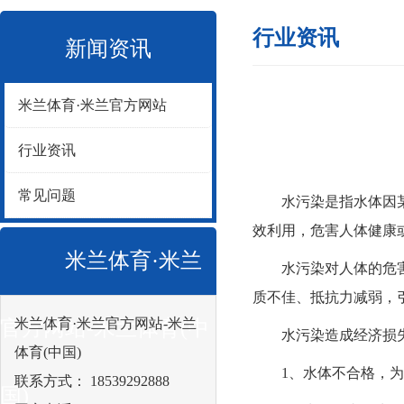
行业资讯
新闻资讯
米兰体育·米兰官方网站
行业资讯
常见问题
水污染是指水体因某种
效利用，危害人体健康
米兰体育·米兰
水污染对人体的危害，
质不佳、抵抗力减弱，
米兰体育·米兰官方网站-米兰
官方网站-米兰体育(中
水污染造成经济损失
体育(中国)
1、水体不合格，为避
联系方式： 18539292888
国)